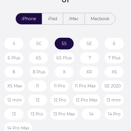
iPhone
iPad
iMac
Macbook
5
5C
5S
SE
6
6 Plus
6S
6S Plus
7
7 Plus
8
8 Plus
X
XR
XS
XS Max
11
11 Pro
11 Pro Max
SE 2020
12 mini
12
12 Pro
12 Pro Max
13 mini
13
13 Pro
13 Pro Max
14
14 Pro
14 Pro Max