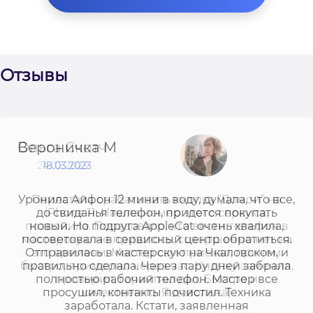
Отзывы
Вероничка М
18.03.2023
Уронила Айфон 12 мини в воду, думала, что все,
до свиданья телефон, придется покупать
новый. Но подруга AppleCat очень хвалила,
посоветовала в сервисный центр обратиться.
Отправилась в мастерскую на Чкаловском, и
правильно сделала. Через пару дней забрала
полностью рабочий телефон. Мастер все
просушил, контакты почистил. Техника
заработала. Кстати, заявленная