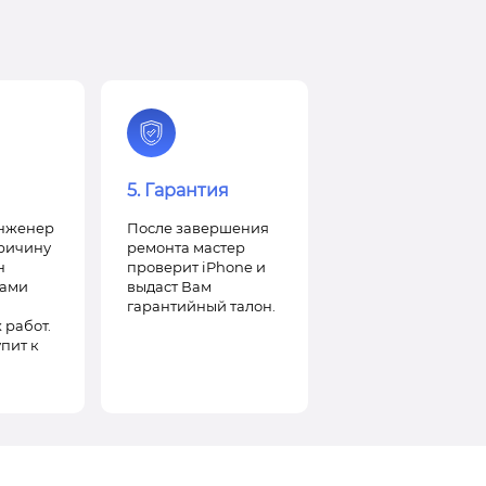
5. Гарантия
инженер
После завершения
ричину
ремонта мастер
н
проверит iPhone и
Вами
выдаст Вам
гарантийный талон.
 работ.
пит к