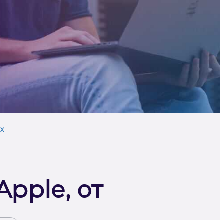
х
pple, от