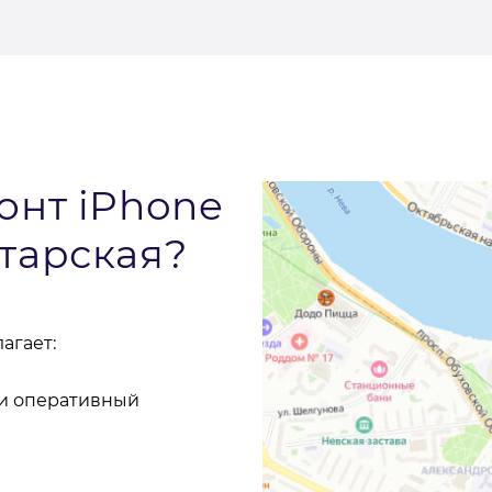
онт iPhone
тарская?
агает:
 и оперативный