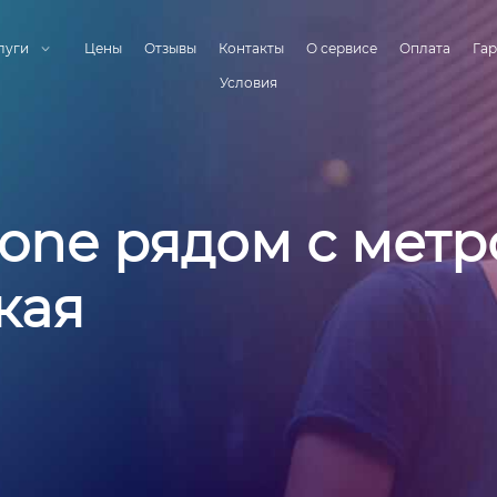
луги
Цены
Отзывы
Контакты
О сервисе
Оплата
Гар
Условия
one рядом с метр
кая