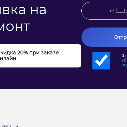
явка на
монт
Отпр
кидка 20% при заказе
Я 
нлайн
об
пе