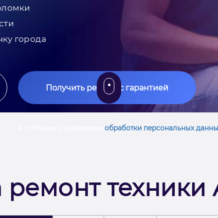
оломки
сти
чку города
Получить ремонт с гарантией
Я согласен с условиями
обработки персональных данны
 ремонт техники A