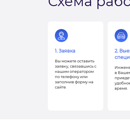
Схема раб
1. Заявка
2. Вые
специ
Вы можете оставить
заявку, связавшись с
Инжене
нашим оператором
в Ваше
по телефону или
приедет
заполнив форму на
удобное
сайте.
время.