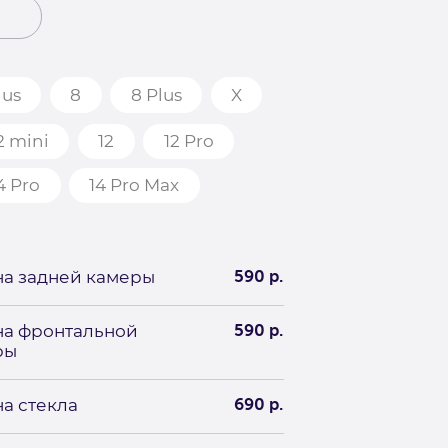
lus
8
8 Plus
X
2 mini
12
12 Pro
4 Pro
14 Pro Max
а задней камеры
590 р.
на фронтальной
590 р.
ры
а стекла
690 р.