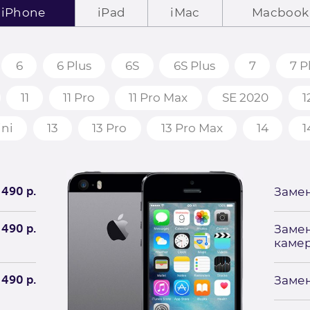
iPhone
iPad
iMac
Macbook
6
6 Plus
6S
6S Plus
7
7 P
11
11 Pro
11 Pro Max
SE 2020
1
ini
13
13 Pro
13 Pro Max
14
1
490 р.
Замен
490 р.
Заме
каме
490 р.
Замен