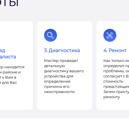
оты
зд
3. Диагностика
4. Ремонт
алиста
Мастер проведет
Как только 
детальную
определит п
р находится
диагностику вашего
проблемы, о
м районе и
устройства для
согласует с 
 к Вам в
определения
стоимость
 для Вас
причины его
предстоящих
неисправности.
Затем присту
ремонту.