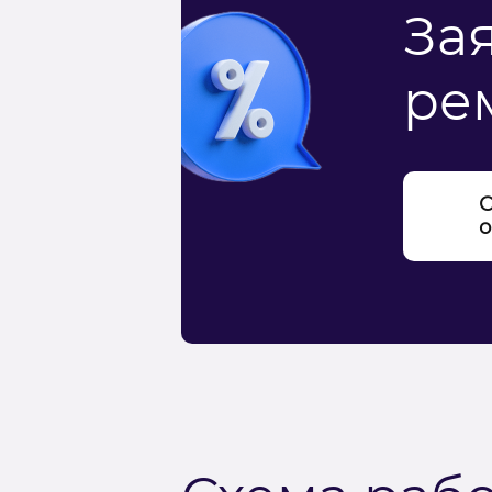
За
ре
С
о