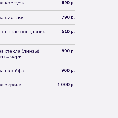
а корпуса
690 р.
а дисплея
790 р.
т после попадания
510 р.
а стекла (линзы)
890 р.
ей камеры
на шлейфа
900 р.
а экрана
1 000 р.