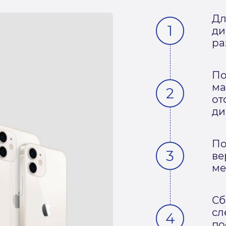
Дл
ди
ра
По
ма
от
ди
По
ве
ме
Сб
сл
по