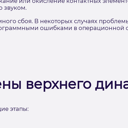
кание или окисление контактных элементов
 звуком.
ного сбоя. В некоторых случаях проблем
рограммными ошибками в операционной с
ены верхнего дин
ие этапы: