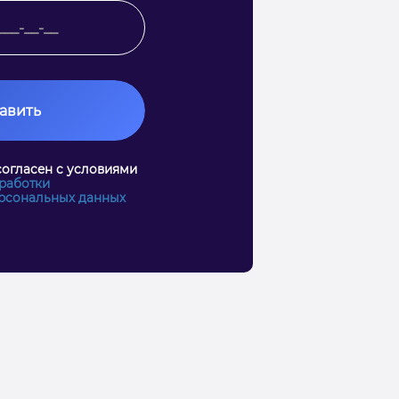
авить
согласен с условиями
работки
рсональных данных