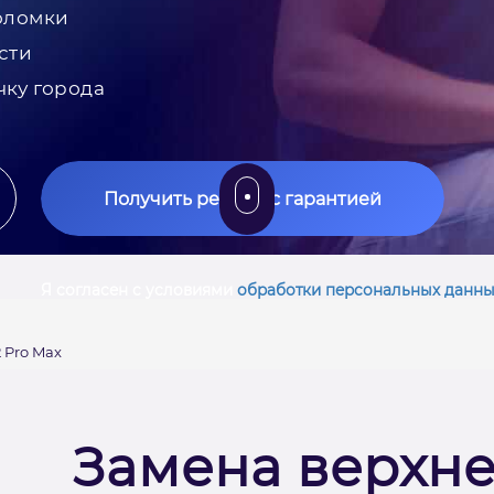
оломки
сти
чку города
Получить ремонт с гарантией
Я согласен с условиями
обработки персональных данны
 Pro Max
Замена верхне