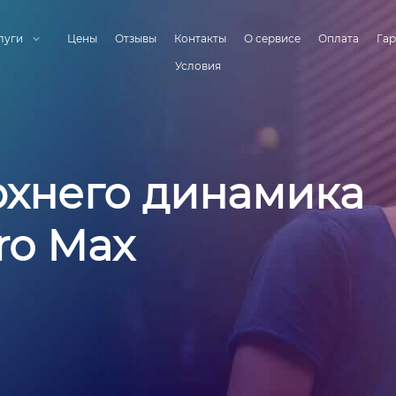
луги
Цены
Отзывы
Контакты
О сервисе
Оплата
Гар
Условия
рхнего динамика
ro Max