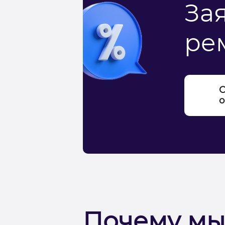
За
ре
С
о
Почему мы