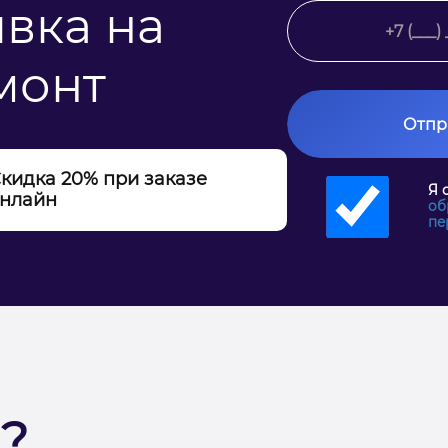
явка на
монт
Отпр
кидка 20% при заказе
Я 
нлайн
об
пе
?