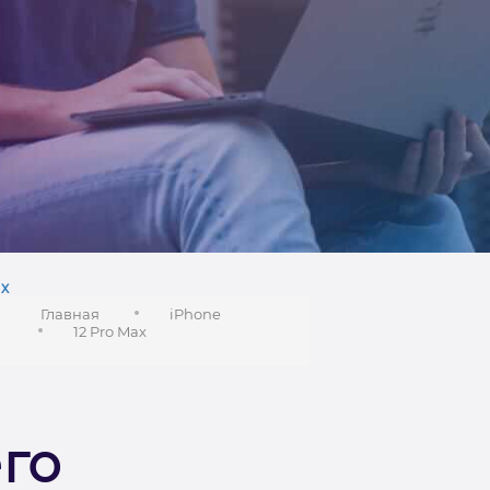
х
Главная
iPhone
12 Pro Max
го