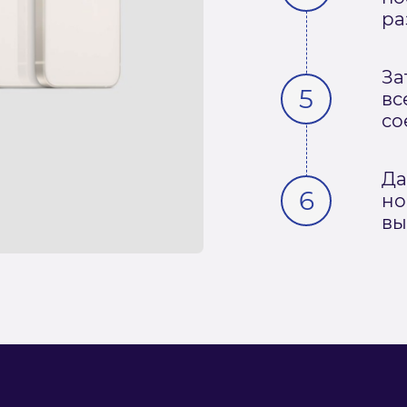
ра
За
вс
со
Да
но
вы