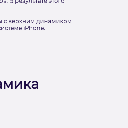
. В результате этого
ы с верхним динамиком
истеме iPhone.
амика