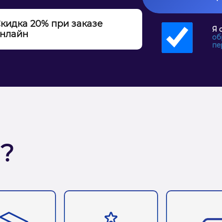
кидка 20% при заказе
Я 
нлайн
об
пе
?