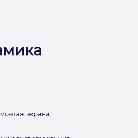
амика
монтаж экрана.