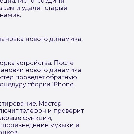
ециалист отсоединит
зъем и удалит старый
намик.
тановка нового динамика.
орка устройства. После
тановки нового динамика
стер проведет обратную
оцедуру сборки iPhone.
стирование. Мастер
лючит телефон и проверит
уковые функции,
спроизведение музыки и
онков.