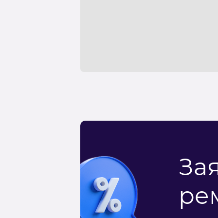
За
ре