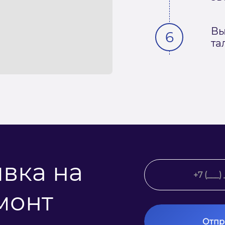
Вы
та
явка на
монт
Отпр