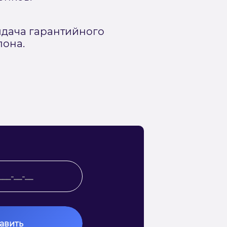
дача гарантийного
лона.
авить