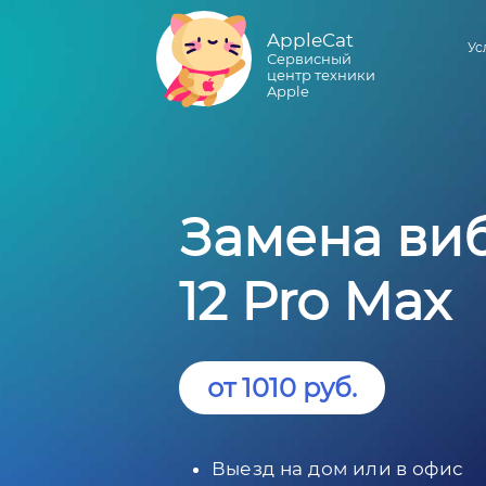
AppleCat
Ус
Сервисный
центр техники
Apple
Замена ви
12 Pro Max
от 1010 руб.
Выезд на дом или в офис