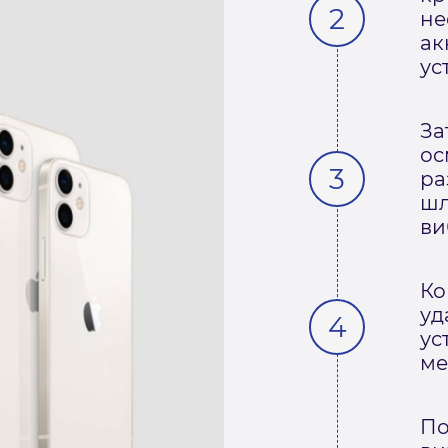
не
ак
ус
За
ос
ра
шл
ви
Ко
уд
ус
ме
По