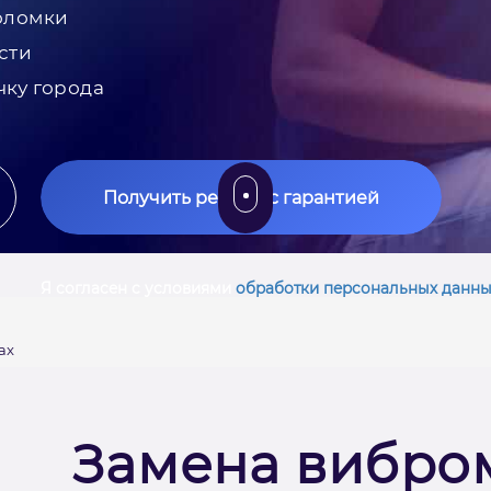
оломки
сти
чку города
Получить ремонт с гарантией
Я согласен с условиями
обработки персональных данны
ax
Замена вибро