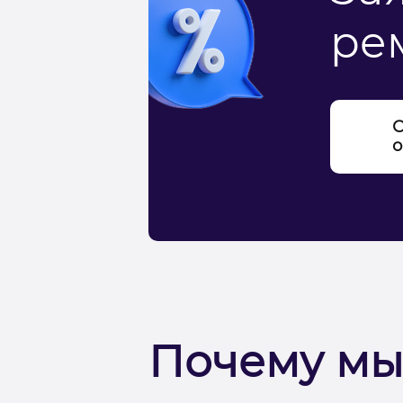
ре
С
о
Почему мы