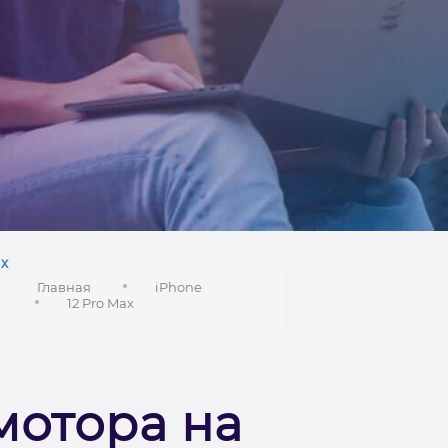
х
Главная
iPhone
12 Pro Max
мотора на