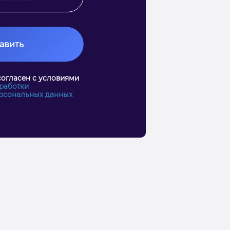
авить
согласен с условиями
работки
рсональных данных