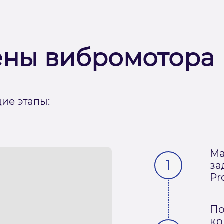
ены вибромотора
ие этапы:
Ма
за
Pr
По
кр