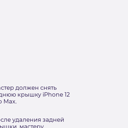
стер должен снять
днюю крышку iPhone 12
o Max.
сле удаления задней
ышки, мастеру