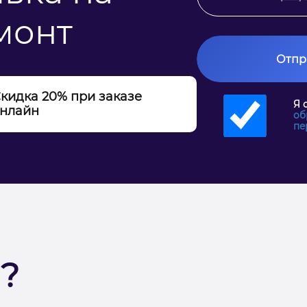
монт
Отпр
кидка 20% при заказе
Я 
нлайн
об
пе
?