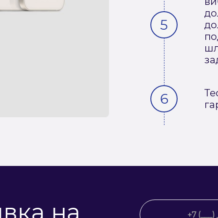
ви
до
до
по
шл
за
Те
га
явка на