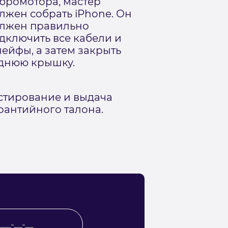
бромотора, мастер
лжен собрать iPhone. Он
лжен правильно
дключить все кабели и
ейфы, а затем закрыть
днюю крышку.
стирование и выдача
рантийного талона.