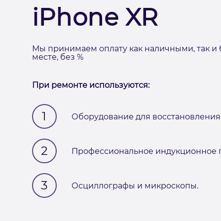
iPhone XR
Мы принимаем оплату как наличными, так и 
месте, без %
При ремонте используются:
1
Оборудование для восстановления 
2
Профессиональное индукционное п
3
Осциллографы и микроскопы.