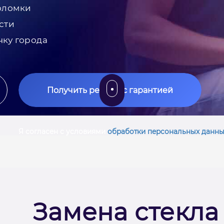
оломки
сти
чку города
Получить ремонт с гарантией
Я согласен с условиями
обработки персональных данны
Замена стекла