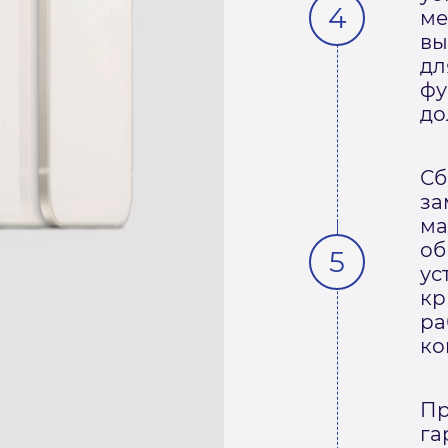
ме
вы
дл
фу
до
Сб
за
ма
об
ус
кр
ра
ко
Пр
га