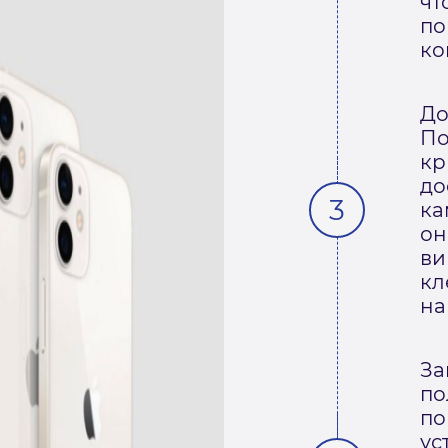
чт
по
ко
До
По
кр
до
ка
он
ви
кл
на
За
по
по
ус