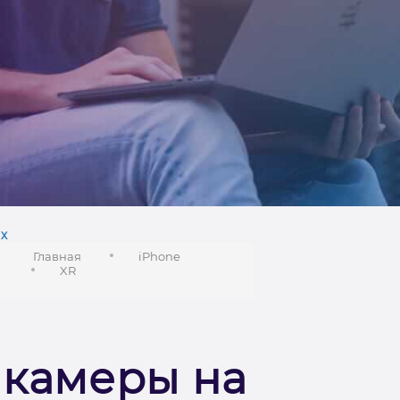
х
Главная
iPhone
XR
 камеры на