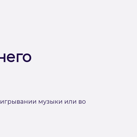
него
роигрывании музыки или во