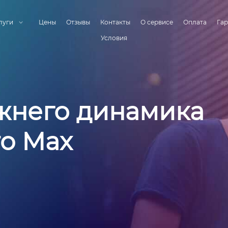
луги
Цены
Отзывы
Контакты
О сервисе
Оплата
Гар
Условия
жнего динамика
ro Max