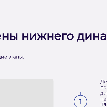
ены нижнего дин
ие этапы:
Де
по
ди
пе
iP