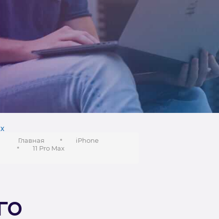
х
Главная
iPhone
11 Pro Max
го