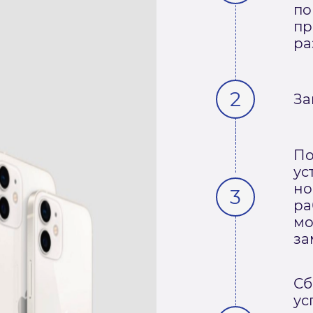
по
пр
ра
За
По
ус
но
ра
мо
за
Сб
ус