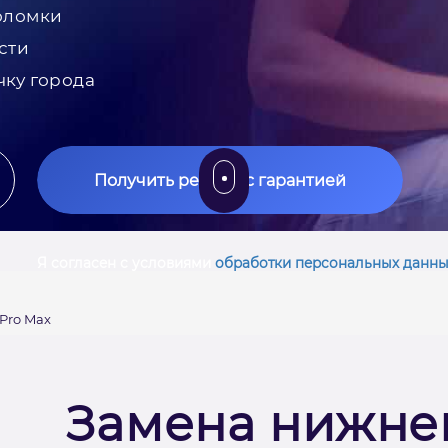
оломки
сти
чку города
Получить ремонт с гарантией
Я согласен с условиями
обработки персональных данны
Pro Max
Замена нижне