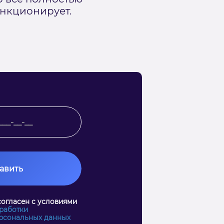
нкционирует.
авить
согласен с условиями
работки
рсональных данных