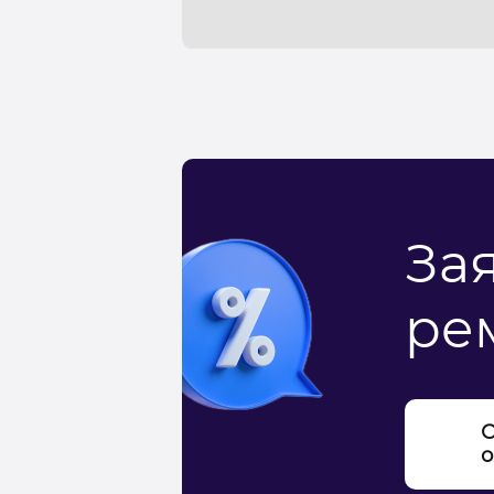
За
ре
С
о