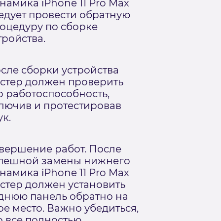
намика iPhone 11 Pro Max
едует провести обратную
оцедуру по сборке
тройства.
сле сборки устройства
стер должен проверить
о работоспособность,
лючив и протестировав
ук.
вершение работ. После
пешной замены нижнего
намика iPhone 11 Pro Max
стер должен установить
днюю панель обратно на
ое место. Важно убедиться,
о все полностью