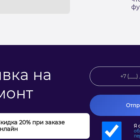
фу
явка на
монт
Отпр
кидка 20% при заказе
Я 
нлайн
об
пе