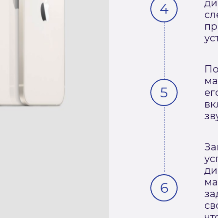
ди
сл
пр
ус
По
ма
ег
вк
зв
За
ус
ди
ма
за
св
чт