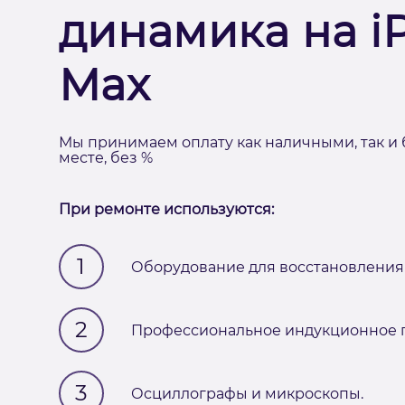
динамика на iP
Max
Мы принимаем оплату как наличными, так и 
месте, без %
При ремонте используются:
1
Оборудование для восстановления 
2
Профессиональное индукционное п
3
Осциллографы и микроскопы.