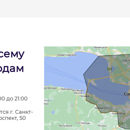
сему
одам
0 до 21:00
ся г. Санкт-
спект, 50