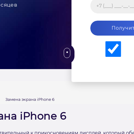
есяцев
Получит
Замена экрана iPhone 6
ана iPhone 6
вствительный к прикосновениям дисплей, который о