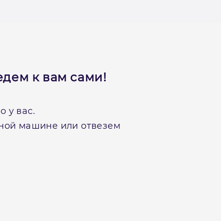
дем к вам сами!
 у вас.
нной машине или отвезем