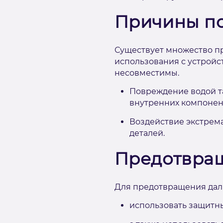
Причины п
Существует множество пр
использования с устройс
несовместимы.
Повреждение водой та
внутренних компонен
Воздействие экстрем
деталей.
Предотвра
Для предотвращения даль
использовать защитны