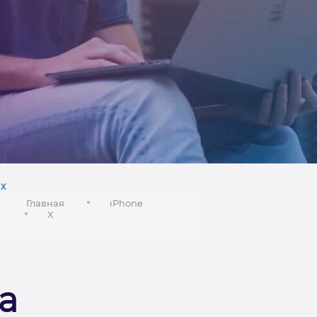
х
Главная
iPhone
X
а