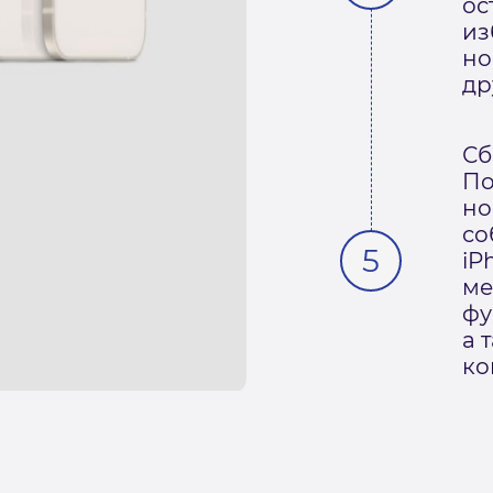
ос
из
но
др
Сб
По
но
со
iP
ме
фу
а 
ко