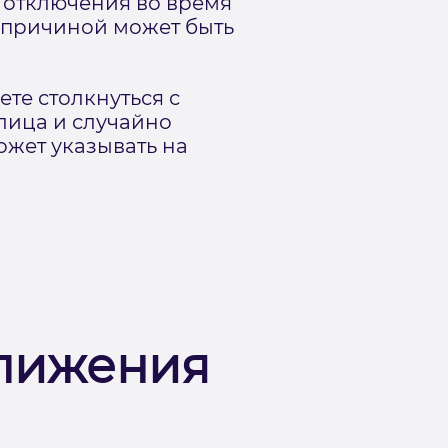
о отключения во время
о причиной может быть
те столкнуться с
лица и случайно
ожет указывать на
ближения