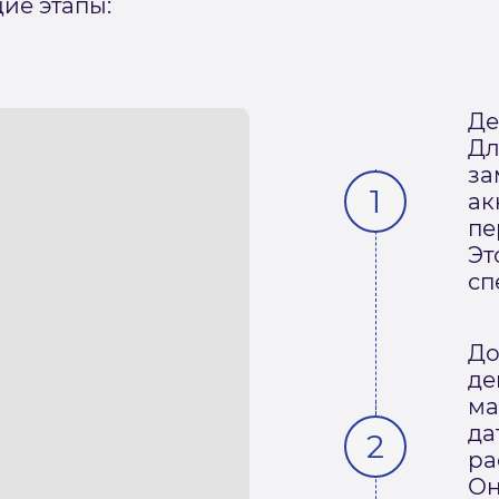
ие этапы:
Де
Дл
за
ак
пе
Эт
сп
До
де
ма
да
ра
Он