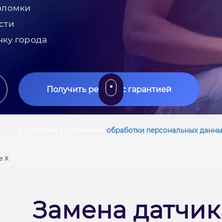
оломки
сти
чку города
Получить ремонт с гарантией
Я согласен с условиями
обработки персональных данны
e X
Замена датчик