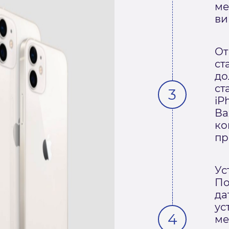
ме
ви
От
ст
до
ст
iP
Ва
ко
пр
Ус
По
да
ус
ме