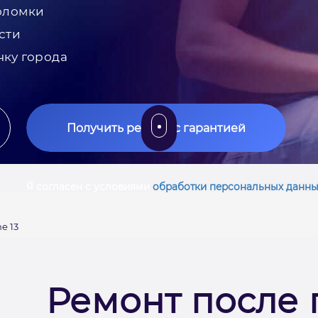
оломки
сти
чку города
Получить ремонт с гарантией
Я согласен с условиями
обработки персональных данны
e 13
Ремонт после