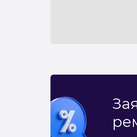
За
ре