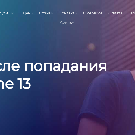
луги
Цены
Отзывы
Контакты
О сервисе
Оплата
Гар
Условия
сле попадания
e 13