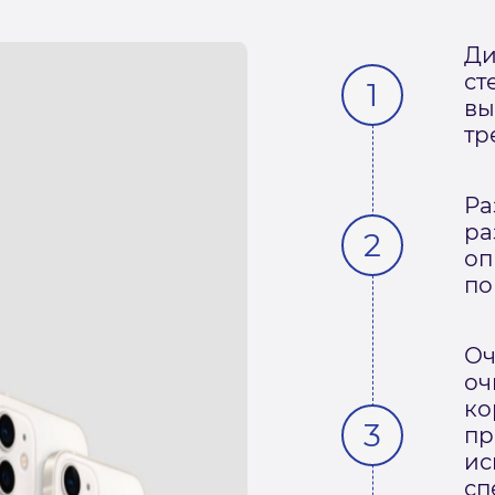
Ди
ст
вы
тр
Ра
ра
оп
по
Оч
оч
ко
пр
ис
сп