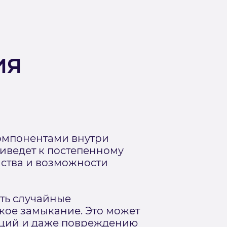
ия
компонентами внутри
риведет к постепенному
ства и возможности
ать случайные
кое замыкание. Это может
кций и даже повреждению