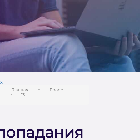
х
Главная
iPhone
13
 попадания