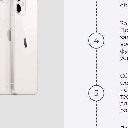
об
За
По
за
во
фу
ус
Сб
Ос
но
те
дл
ра