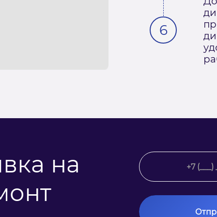
До
ди
пр
ди
уд
ра
явка на
монт
Отпр