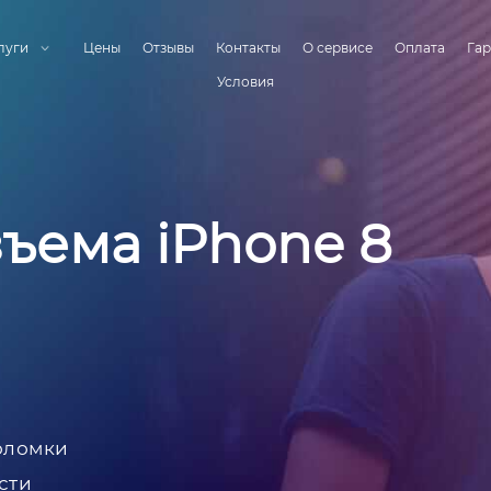
луги
Цены
Отзывы
Контакты
О сервисе
Оплата
Гар
Условия
ъема iPhone 8
оломки
сти