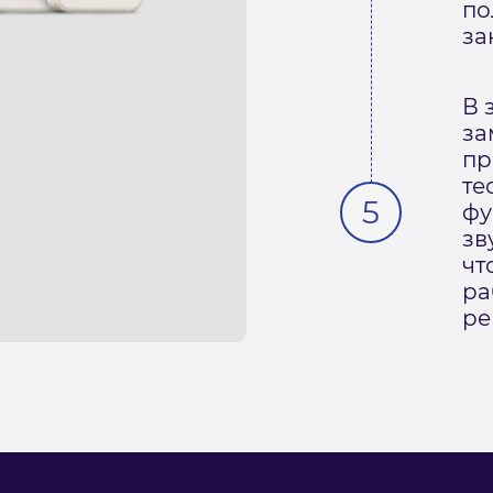
по
за
В 
за
пр
те
фу
зв
чт
ра
ре