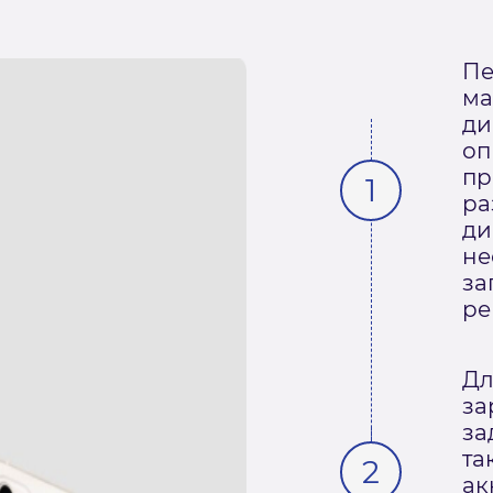
Пе
ма
ди
оп
пр
ра
ди
не
за
ре
Дл
за
за
та
ак