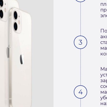
пл
пр
эл
По
ак
ст
ма
ко
Ма
ус
за
со
ма
уб
на