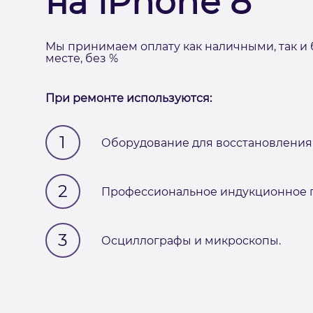
на iPhone 8
Мы принимаем оплату как наличными, так и 
месте, без %
При ремонте используются:
1
Оборудование для восстановления 
2
Профессиональное индукционное п
3
Осциллографы и микроскопы.