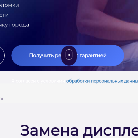
оломки
сти
чку города
Получить ремонт с гарантией
Я согласен с условиями
обработки персональных данны
ni
Замена диспле