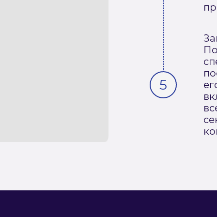
пр
За
По
сп
по
ег
вк
вс
се
ко