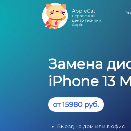
AppleCat
Ус
Сервисный
центр техники
Apple
Замена дис
iPhone 13 M
от 15980 руб.
Выезд на дом или в офис