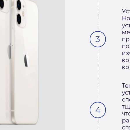
Ус
Но
ус
ме
пр
по
из
ко
ко
Те
ус
сп
тщ
чт
ра
от