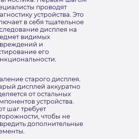
ециалисты проводят
агностику устройства. Это
лючает в себя тщательное
следование дисплея на
едмет видимых
вреждений и
стирование его
нкциональности.
аление старого дисплея.
арый дисплей аккуратно
деляется от остальных
мпонентов устройства.
от шаг требует
торожности, чтобы не
вредить дополнительные
ементы.