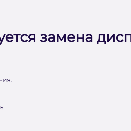
уется замена дис
ния.
ь.