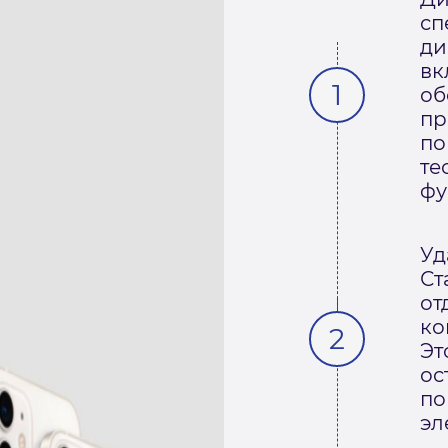
сп
ди
вк
об
пр
по
те
фу
Уд
Ст
от
ко
Эт
ос
по
эл