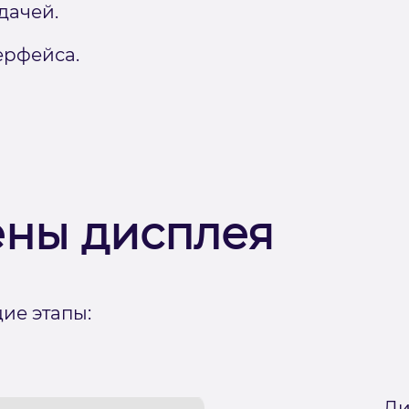
дачей.
ерфейса.
ены дисплея
ие этапы:
Ди