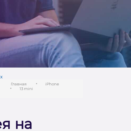
х
Главная
iPhone
13 mini
я на