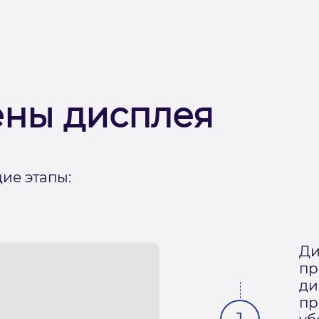
ены дисплея
ие этапы:
Ди
пр
ди
пр