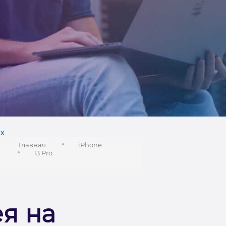
х
Главная
iPhone
13 Pro
я на