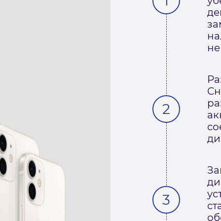
уб
де
за
на
не
Ра
Сн
ра
ак
со
ди
За
ди
ус
ст
об