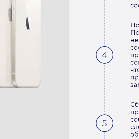
со
По
По
не
со
пр
се
чт
пр
за
Сб
пр
со
сл
об