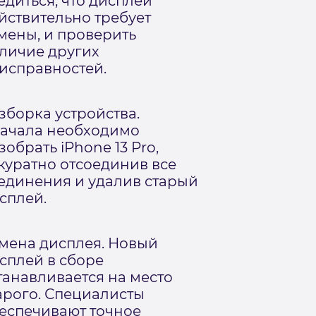
едиться, что дисплей
йствительно требует
мены, и проверить
личие других
исправностей.
зборка устройства.
ачала необходимо
зобрать iPhone 13 Pro,
куратно отсоединив все
единения и удалив старый
сплей.
мена дисплея. Новый
сплей в сборе
танавливается на место
арого. Специалисты
еспечивают точное