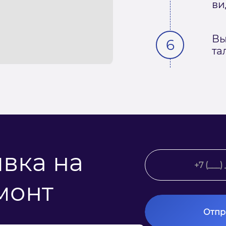
ви
Вы
та
явка на
монт
Отпр