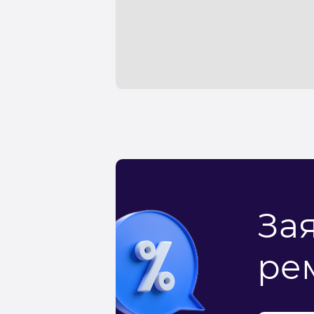
За
ре