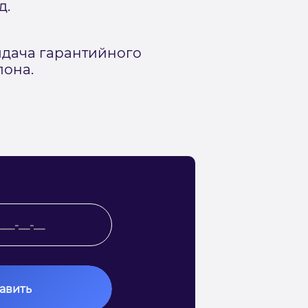
д.
дача гарантийного
лона.
авить