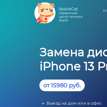
AppleCat
Ус
Сервисный
центр техники
Apple
Замена дис
iPhone 13 P
от 15980 руб.
Выезд на дом или в офис