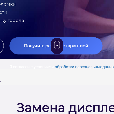
оломки
сти
чку города
Получить ремонт с гарантией
Я согласен с условиями
обработки персональных данны
o
Замена диспле