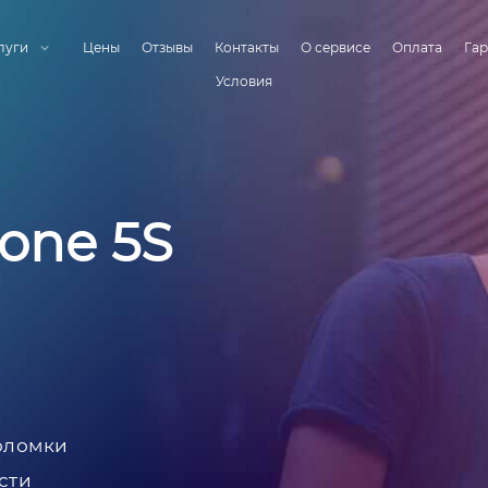
луги
Цены
Отзывы
Контакты
О сервисе
Оплата
Гар
Условия
one 5S
оломки
сти