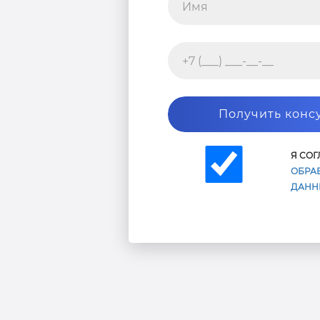
Получить конс
Я СО
ОБРА
ДАНН