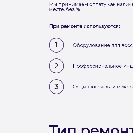
Мы принимаем оплату как наличн
месте, без %
При ремонте используются:
1
Оборудование для восс
2
Профессиональное инд
3
Осциллографы и микро
Тип ремон