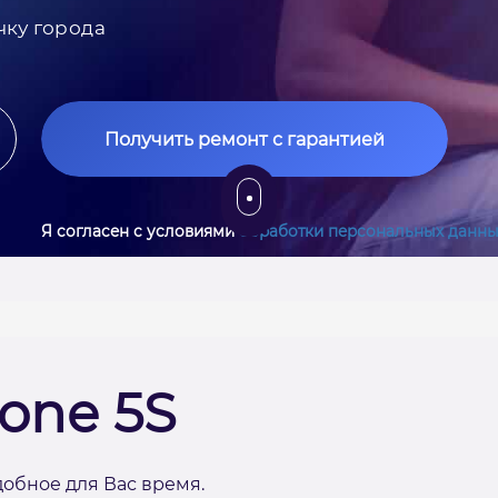
чку города
Получить ремонт с гарантией
Я согласен с условиями
обработки персональных данны
one 5S
добное для Вас время.