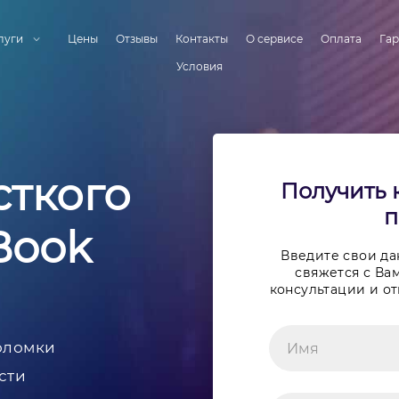
луги
Цены
Отзывы
Контакты
О сервисе
Оплата
Гар
Условия
сткого
Получить 
п
Book
Введите свои д
свяжется с Вам
консультации и от
оломки
сти