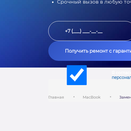
Срочный вызов в любую то
Получить ремонт с гарант
Я соглас
персона
Главная
MacBook
Замен