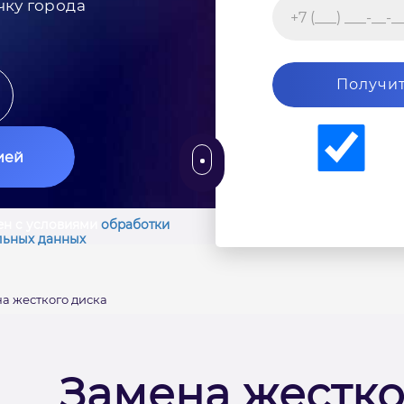
чку города
Получит
ией
ен с условиями
обработки
льных данных
а жесткого диска
Замена жестко