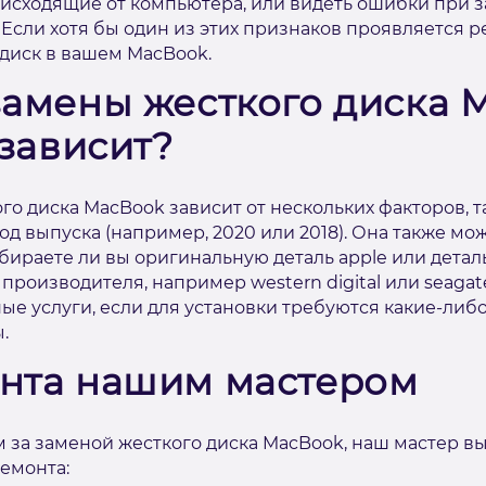
 исходящие от компьютера, или видеть ошибки при 
Если хотя бы один из этих признаков проявляется 
диск в вашем MacBook.
замены жесткого диска 
 зависит?
о диска MacBook зависит от нескольких факторов, та
 год выпуска (например, 2020 или 2018). Она также м
ыбираете ли вы оригинальную деталь apple или дета
производителя, например western digital или seagate
ые услуги, если для установки требуются какие-либ
.
нта нашим мастером
м за заменой жесткого диска MacBook, наш мастер в
емонта: