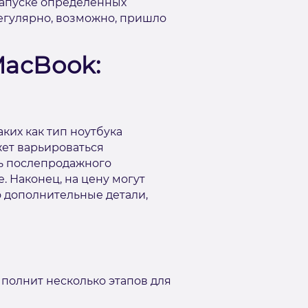
запуске определенных
регулярно, возможно, пришло
MacBook:
ких как тип ноутбука
ожет варьироваться
ль послепродажного
. Наконец, на цену могут
о дополнительные детали,
ыполнит несколько этапов для