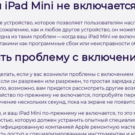
iPad Mini не включаетс
ое устройство, которое позволяет пользователям на
 сожалению, как и любое другое устройство, он мож
на из таких проблем — когда ваш iPad Mini не включ
такими как программные сбои или неисправности о
ть проблему с включени
елать, если у вас возникли проблемы с включением в
Если он разряжен или разряжен, то простая зарядка
гло, возможно, вам придется рассмотреть другие во
ойство по-прежнему не включается, попробуйте пере
чение нескольких секунд, пока на экране не появитс
, и ваш iPad Mini по-прежнему не включается, то это
стью, которую должен устранить опытный специалист
ертифицированную компанией Apple ремонтную маст
х есть доступ к специализированным инструментам и