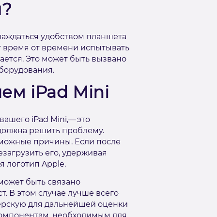
я?
слаждаться удобством планшета
ет время от времени испытывать
ается. Это может быть вызвано
борудования.
ем iPad Mini
ашего iPad Mini,— это
 должна решить проблему.
зможные причины. Если после
загрузить его, удерживая
я логотип Apple.
 может быть связано
. В этом случае лучше всего
ерскую для дальнейшей оценки
 компонентам, необходимым для