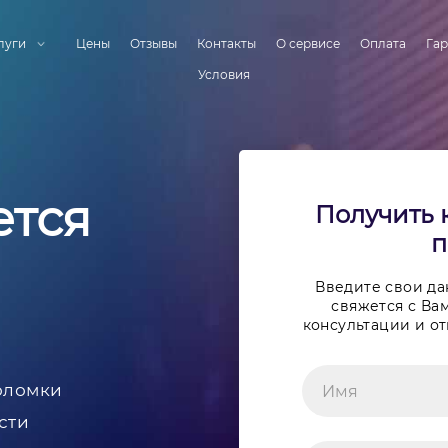
луги
Цены
Отзывы
Контакты
О сервисе
Оплата
Гар
Условия
ется
Получить 
п
Введите свои д
свяжется с Вам
консультации и от
оломки
сти