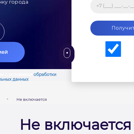
чку города
Получит
ией
ен с условиями
обработки
льных данных
Не включается
Не включается 