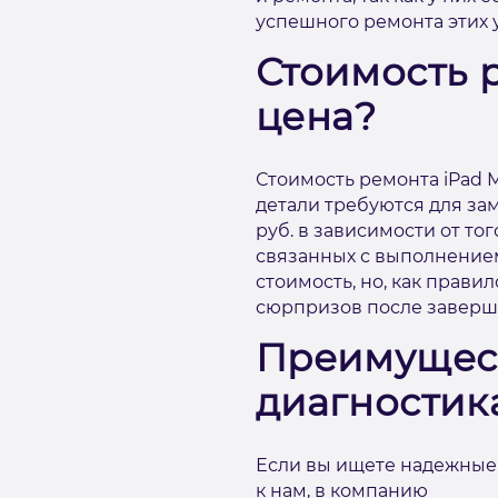
успешного ремонта этих 
Стоимость р
цена?
Стоимость ремонта iPad M
детали требуются для за
руб. в зависимости от тог
связанных с выполнением
стоимость, но, как прави
сюрпризов после заверше
Преимущест
диагностика
Если вы ищете надежные и
к нам, в компанию