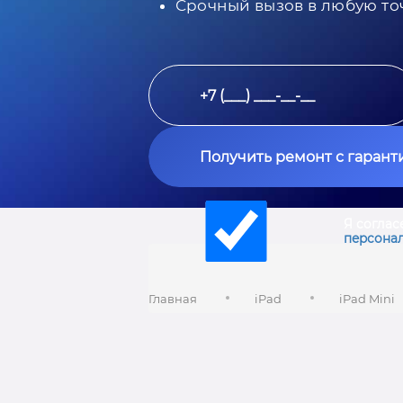
Срочный вызов в любую то
Получить ремонт с гарант
Я соглас
персона
Главная
iPad
iPad Mini